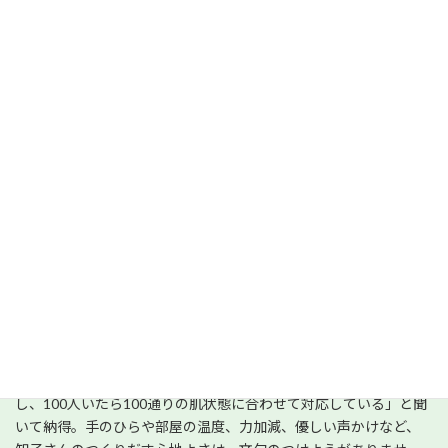
あなたの年齢史上最高の肌に導く技
術と思い
サロンの代表であり、エステティシャンの渡邊知子さんは、資生堂
のラグジュアリーブランド、「クレ・ド・ポーボーテ」のエステサ
ロン出身。約10年間、数多くのお客様の施術をする中で培われ
た“感じとる能力”は群を抜いています。秘訣をうかがうと、「お客
様に触れた感覚から、自分で気づかない程の些細な変化まで察知
し、100人いたら100通りの肌状態に合わせて対応している」と聞
いて納得。手のひらや部屋の温度、力加減、優しい声かけなど、