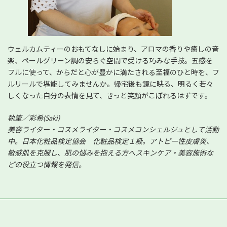
ウェルカムティーのおもてなしに始まり、アロマの香りや癒しの音
楽、ペールグリーン調の安らぐ空間で受ける巧みな手技。五感を
フルに使って、からだと心が豊かに満たされる至福のひと時を、フ
ルリールで堪能してみませんか。帰宅後も鏡に映る、明るく若々
しくなった自分の表情を見て、きっと笑顔がこぼれるはずです。
執筆／彩希(Saki)
美容ライター・コスメライター・コスメコンシェルジュとして活動
中。日本化粧品検定協会 化粧品検定１級。アトピー性皮膚炎、
敏感肌を克服し、肌の悩みを抱える方へスキンケア・美容施術な
どの役立つ情報を発信。